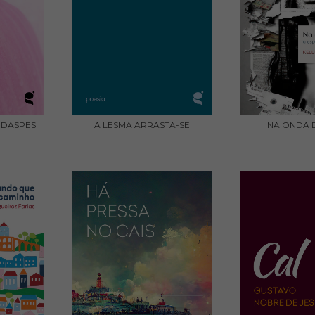
IDASPES
A LESMA ARRASTA-SE
NA ONDA 