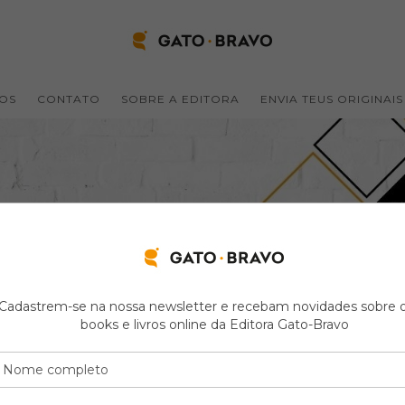
ROS
CONTATO
SOBRE A EDITORA
ENVIA TEUS ORIGINAIS
Cadastrem-se na nossa newsletter e recebam novidades sobre o
books e livros online da Editora Gato-Bravo