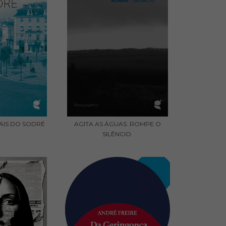
AIS DO SODRÉ
AGITA AS ÁGUAS. ROMPE O
SILÊNCIO.